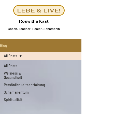
LEBE & LIVE!
Roswitha Kast
Coach
.
Teacher. Healer.
Schamanin
Blog
All Posts
All Posts
Wellness &
Gesundheit
Persönlichkeitsentfaltung
Schamanentum
Spiritualität