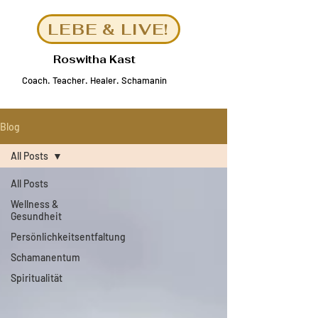
LEBE & LIVE!
Roswitha Kast
Coach
.
Teacher. Healer.
Schamanin
Blog
All Posts
All Posts
Wellness &
Gesundheit
Persönlichkeitsentfaltung
Schamanentum
Spiritualität