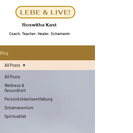
LEBE & LIVE!
Roswitha Kast
Coach
.
Teacher. Healer.
Schamanin
Blog
All Posts
All Posts
Wellness &
Gesundheit
Persönlichkeitsentfaltung
Schamanentum
Spiritualität